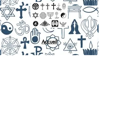
Accueil
La laïcité, c'est quoi ?
Quand ?
Et ça permet quoi ?
Pourquoi ?
Où ?